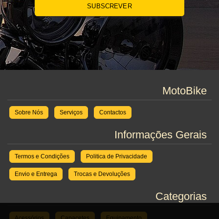
SUBSCREVER
MotoBike
Sobre Nós
Serviços
Contactos
Informações Gerais
Termos e Condições
Politica de Privacidade
Envio e Entrega
Trocas e Devoluções
Categorias
Acessórios
Capacetes
Equipamento