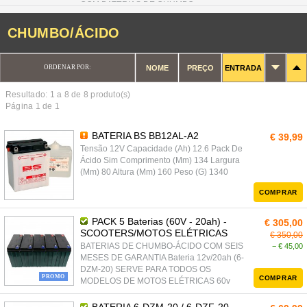
COM BATERIAS DE CHUMBO
CHUMBO/ÁCIDO
ORDENAR POR:
NOME
PREÇO
ENTRADA
Resultado: 1 a
8
de 8 produto(s)
Página 1 de 1
BATERIA BS BB12AL-A2
€ 39,99
Tensão 12V Capacidade (Ah) 12.6 Pack De
Ácido Sim Comprimento (Mm) 134 Largura
(Mm) 80 Altura (Mm) 160 Peso (G) 1340
COMPRAR
PACK 5 Baterias (60V - 20ah) -
€ 305,00
SCOOTERS/MOTOS ELÉTRICAS
€ 350,00
BATERIAS DE CHUMBO-ÁCIDO COM SEIS
− € 45,00
MESES DE GARANTIA Bateria 12v/20ah (6-
DZM-20) SERVE PARA TODOS OS
PROMO
COMPRAR
MODELOS DE MOTOS ELÉTRICAS 60v