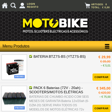
LOGIN
ARTIGOS:
0
REGISTO
TOTAL:
€ 0,00
Menu Produtos
BATERIA BTZ7S-BS (YTZ7S-BS)
€ 29,99
€ 35,00
− € 5,01
PROMO
COMPRAR
PACK 6 Baterias (72V - 20ah) -
€ 345,00
SCOOTERS/MOTOS ELÉTRICAS
€ 420,00
BATERIAS DE CHUMBO-ÁCIDO COM SEIS
− € 75,00
MESES DE GARANTIA Bateria 12v/20ah (6-
DZM-20) SERVE PARA TODOS OS
PROMO
COMPRAR
MODELOS DE MOTOS ELÉTRICAS 72v