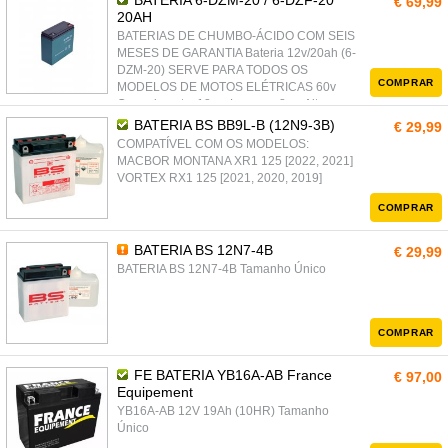
BATERIA 6-DZM-20 / 6-DZF-20
€ 69,99
20AH
BATERIAS DE CHUMBO-ÁCIDO COM SEIS
MESES DE GARANTIA Bateria 12v/20ah (6-
DZM-20) SERVE PARA TODOS OS
COMPRAR
MODELOS DE MOTOS ELÉTRICAS 60v
Comprimento: 18cm Largura: 8cm Altura:
17cm
BATERIA BS BB9L-B (12N9-3B)
€ 29,99
COMPATÍVEL COM OS MODELOS:
MACBOR MONTANA XR1 125 [2022, 2021]
VORTEX RX1 125 [2021, 2020, 2019]
COMPRAR
BATERIA BS 12N7-4B
€ 29,99
BATERIA BS 12N7-4B Tamanho Único
COMPRAR
FE BATERIA YB16A-AB France
€ 97,00
Equipement
YB16A-AB 12V 19Ah (10HR) Tamanho
Único